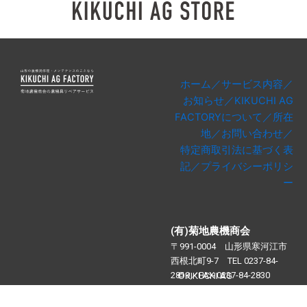
ホーム／
サービス内容／
お知らせ／
KIKUCHI AG
FACTORYについて／
所在
地／
お問い合わせ／
特定商取引法に基づく表
記／
プライバシーポリシ
ー
(有)菊地農機商会
〒991-0004 山形県寒河江市
西根北町9-7 TEL 0237-84-
2819／FAX 0237-84-2830
©︎KIKUCHI AG
FACTORY,2025